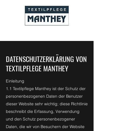
02234 58303
DATENSCHUTZERKLÄRUNG VON
TEXTILPFLEGE MANTHEY
Einleitung
1.1 Textilpflege Manthey ist der Schutz der
personenbezogenen Daten der Benutzer
dieser Website sehr wichtig; diese Richtlinie
beschreibt die Erfassung, Verwendung
und den Schutz personenbezogener
Daten, die wir von Besuchern der Website