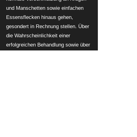
und Manschetten sowie einfachen
Essensflecken hinaus gehen,
gesondert in Rechnung stellen. Über
die Wahrscheinlichkeit einer
erfolgreichen Behandlung sowie über
die Kosten klären wir Sie gerne bei
der Abgabe des Textils auf.
Hier einige Preisbeispiele:
Fleck aus Hemd – 1,00 €
Fettfleck aus waschbarem Textil
(Polo-Shirt, Chino) – 1,50 €
Kugelschreiberstrich – 2,00 €
Rostfleck – 2,00 €